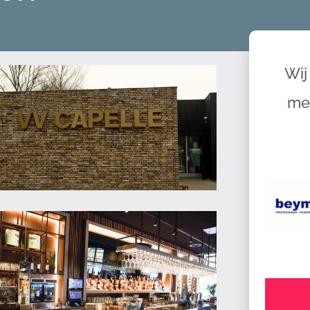
Wij
me
VV Capelle