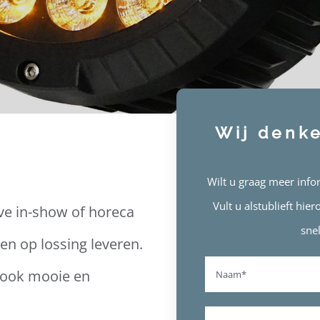
Wij denk
Wilt u graag meer info
Vult u alstublieft hi
ive in-show of horeca
sne
een op lossing leveren.
 ook mooie en