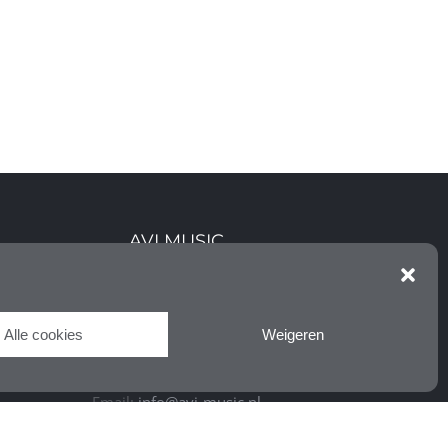
AVI MUSIC
KVK: 24349513
BTW: NL001632335B96
Alle cookies
Weigeren
Phone:
085 – 30 35 275
Email:
info@avi-music.nl