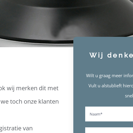
Wij denk
Wilt u graag meer info
Vult u alstublieft hi
ok wij merken dit met
sne
 we toch onze klanten
gistratie van