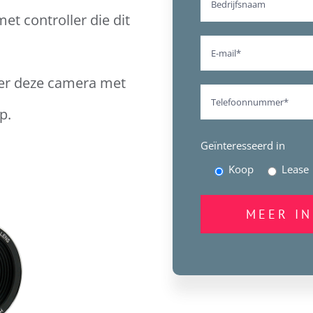
 controller die dit
ver deze camera met
p.
Geïnteresseerd in
Koop
Lease