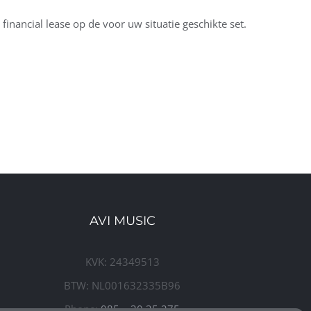
financial lease op de voor uw situatie geschikte set.
AVI MUSIC
KVK: 24349513
BTW: NL001632335B96
Phone:
085 – 30 35 275