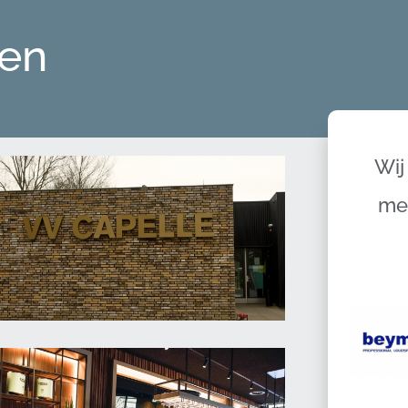
ten
Wij
me
VV Capelle